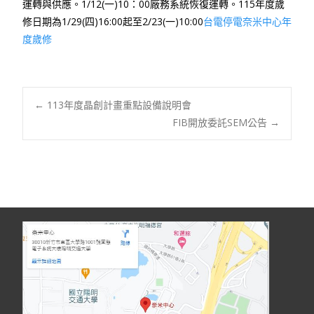
運轉與供應。1/12(一)10：00廠務系統恢復運轉。115年度歲
修日期為1/29(四)16:00起至2/23(一)10:00
台電停電奈米中心年
度歲修
Post
←
113年度晶創計畫重點設備說明會
FIB開放委託SEM公告
→
navigation