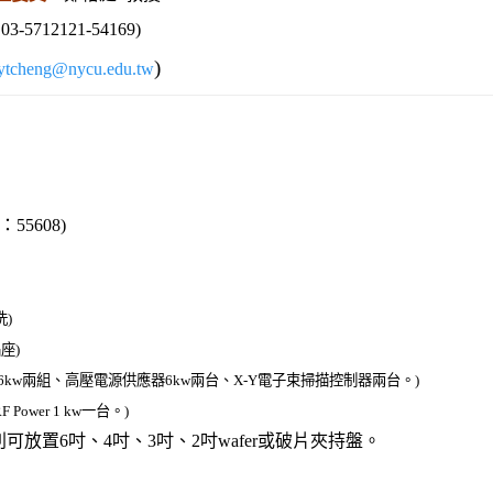
03-5712121-54169)
)
ytcheng@nycu.edu.tw
：
55608
)
)
座)
6kw兩組、高壓電源供應器6kw兩台、X-Y電子束掃描控制器兩台。)
F Power 1 kw一台。)
er分別可放置6吋、4吋、3吋、2吋wafer或破片夾持盤。