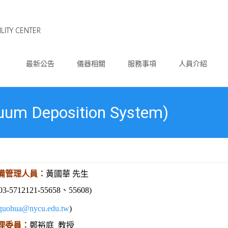
LITY CENTER
Skip
to
最新公告
儀器相關
服務事項
人員介紹
content
 Deposition System)
備管理人員：
黃國華 先生
3-5712121-55658、55608)
guohua@nycu.edu.tw
)
理委員：
鄭裕庭
教授