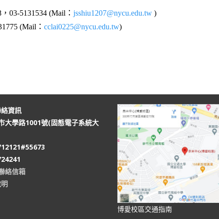
03-5131534 (Mail：
jsshiu1207@nycu.edu.tw
)
775 (Mail：
cclai0225@nycu.edu.tw
)
聯絡資訊
竹市大學路1001號(固態電子系統大
12121#55673
24241
聯絡信箱
說明
博愛校區交通指南