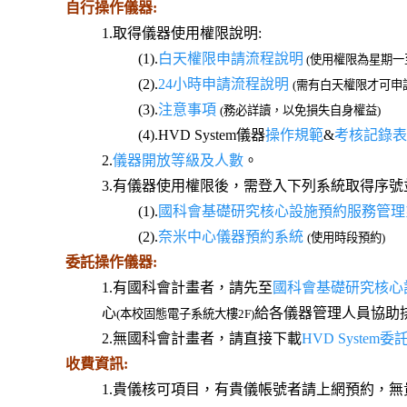
自行操作儀器:
1.取得儀器使用權限說明:
(1).
白天權限申請流程說明
(使用權限為星期一至五8
(2).
24小時申請流程說明
(需有白天權限才可申
(3).
注意事項
(務必詳讀，以免損失自身權益)
(4).HVD System儀器
操作規範
&
考核記錄表
2.
儀器開放等級及人數
。
3.有儀器使用權限後，需登入下列系統取得序號
(1).
國科會基礎研究核心設施預約服務管理
(2).
奈米中心儀器預約系統
(使用時段預約)
委託操作儀器:
1.有國科會計畫者，請先至
國科會基礎研究核心
心
給各儀器管理人員協助
(本校固態電子系統大樓2F)
2.無國科會計畫者，請直接下載
HVD Syste
收費資訊:
1.貴儀核可項目，有貴儀帳號者請上網預約，