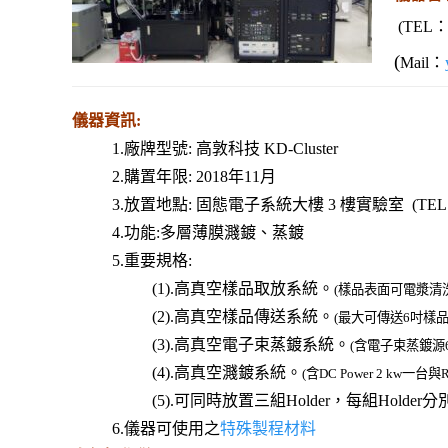
(TEL
：
(
Mail：
儀器資訊:
1.廠牌型號: 高敦科技 KD-Cluster
2.購置年限: 2018年11月
3.放置地點: 固態電子系統大樓
3
樓實驗室
(
TEL
4.功能:多層薄膜濺鍍、蒸鍍
5.重要規格:
(1).高真空樣品取放系統。
(樣品表面可電漿清洗
(2).高真空樣品傳送系統。
(最大可傳送6吋樣品
(3).高真空電子束蒸鍍系統。
(含電子束蒸鍍源
(4).高真空濺鍍系統。
(含DC Power 2 kw一台與R
(5).可同時放置三組Holder，每組Hold
6.儀器可使用之
特殊製程材料