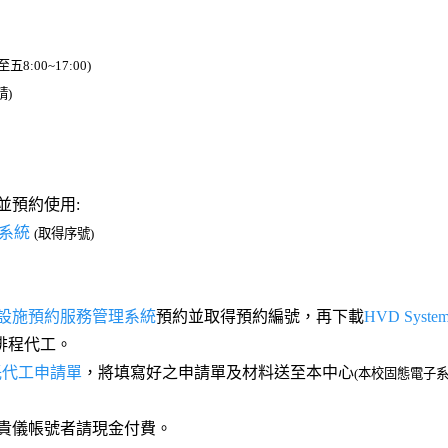
:00~17:00)
請)
並預約使用:
系統
(取得序號)
設施預約服務管理系統
預約並取得預約編號，再下載
HVD Sys
排程代工。
m委託代工申請單
，將填寫好之申請單及材料送至本中心
(本校固態電子系
無貴儀帳號者請現金付費。