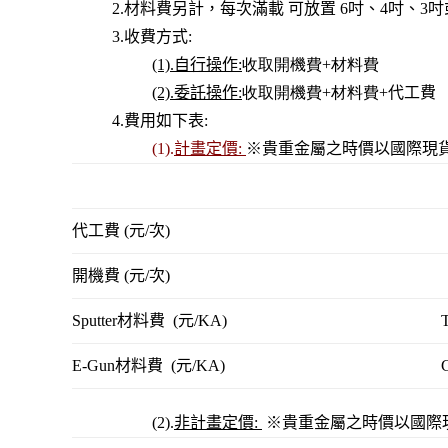
2.材料費另計，每次滿載 可放置 6吋、4吋、3吋
3.收費方式:
(1).自行操作
:
收取開機費+材料費
(2).委託操作
:
收取開機費+材料費+
代工費
4.費用如下表:
(1).
計畫定價
:
※貴重金屬之時價以國際現
代工費 (元/次)
開機費 (元/次)
Sputter材料費 (元
/KA
)
E-Gun材料費 (元
/KA
)
(2).
非計畫定價
:
※貴重金屬之時價以國際