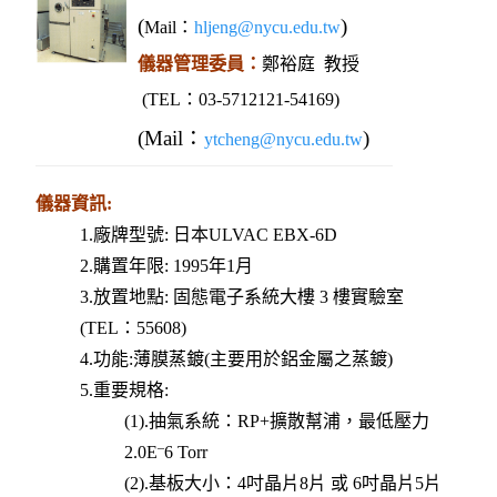
(
)
Mail：
hljeng@nycu.edu.tw
儀器管理委員：
鄭裕庭
教授
(TEL
：03-5712121-54169)
(Mail：
)
ytcheng@nycu.edu.tw
儀器資訊:
1.廠牌型號: 日本
ULVAC EBX-6D
2.購置年限:
1995
年
1
月
3.放置地點: 固態電子系統大樓
3
樓實驗室
(
TEL
：
55608
)
4.功能:薄膜
蒸鍍
(
主要用於鋁金屬之
蒸鍍
)
5.重要規格:
(1).抽氣系統：RP+擴散幫浦，最低壓力
–
2.0E
6
Torr
(2).基板大小：
4
吋晶片
8
片 或
6
吋晶片
5
片