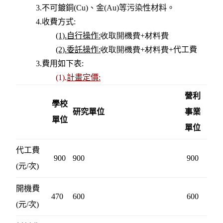
3.不可鍍銅(Cu)、金(Au)等污染性材料。
4.收費方式:
(1).自行操作
:
收取
開機費+材料費
(2).委託操作
:
收取開機費+材料費+
代工費
3.費用如下表:
(1).
計畫定價
:
營利
學校
研究單位
事業
單位
單位
代工費
900
900
900
(元/次)
開機費
470
600
600
(元/次)