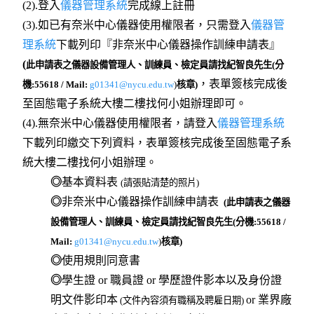
(2).登入
儀器管理系統
完成線上註冊
(3).如已有奈米中心儀器使用權限者，只需登入
儀器管
理系統
下載列印『非奈米中心儀器操作訓練申請表』
(
此申請表之儀器設備管
理人、訓練員、檢定員請找紀智良先生(分
，表單簽核完成後
機:55618 / Mail:
g01341@nycu.edu.tw
)
核章
)
至固態電子系統大樓二樓找何小姐辦理即可。
(4).無奈米中心儀器使用權限者，請登入
儀器管理系統
下載列印繳交下列資料，表單簽核完成後至固態電子系
統大樓二樓找何小姐辦理。
◎
基本資料表
(請張貼清楚的照片)
◎
非奈米中心儀器操作訓練申請表
(
此申請表之儀器
設備管理人、訓練員、檢定員請找紀智良
先生(分機:55618 /
Mail:
g01341@nycu.edu.tw
)
核章
)
◎
使用規則同意書
◎
學生證 or 職員證 or 學歷證件影本以及身份證
明文件影印本
or 業界廠
(文件內容須有職稱及聘雇日期)