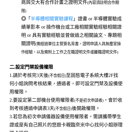
商與交大有合作計畫之證明文件
(內容須註明合作期
限)
◎
「
半導體相關實驗課程
」證書 or 半導體實驗成
績單影本 or 操作機台或工廠相關實驗經驗相關證
明 or 具有實驗經驗並曾做過之相關論文、專題相
關證明
(需經過單位主管簽名背書，證明申請人具無塵室操
作經驗，以及需附上工作之在職證明文件或離職證明文件)
二.設定門禁設備權限
1.請於考核完3天後
至固態電子系統大樓2F找
(不含假日)
何小姐詢問考核結果，通過者，即可設定門禁及設備使
用權限。
2.要設定第二部機台使用權限者
，會於收
(不是初次申請者)
到考核通過申請表3天
後開啟權限。
(不含假日)
3.若您為初次申請儀器設備使用權限者，需請攜帶學生
證或是有自己照片的悠遊卡親臨奈米中心找
何小姐辦理