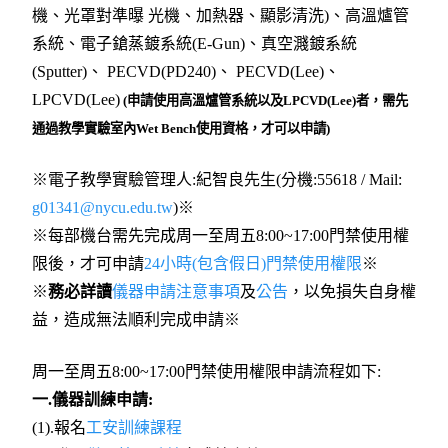
機、光罩對準曝 光機、加熱器、顯影清洗)、高溫爐管
系統、電子鎗蒸鍍系統(E-Gun)、真空濺鍍系統
(Sputter)、 PECVD(PD240)、 PECVD(Lee)、
LPCVD(Lee)
(申請使用高溫爐管系統以及LPCVD(Lee)者，需先
通過教學實驗室內Wet Bench使用資格，才可以申請)
※電子教學實驗管理人:紀智良先生(分機:55618 / Mail:
g01341@nycu.edu.tw
)※
※每部機台需先完成周一至周五8:00~17:00門禁使用權
限後，才可申請
24小時(包含假日)門禁使用權限
※
※
務必詳讀
儀器申請注意事項
及
公告
，以免損失自身權
益，造成無法順利完成申請※
周一至周五8:00~17:00門禁使用權限申請流程如下:
一.儀器訓練申請:
(1).報名
工安訓練課程