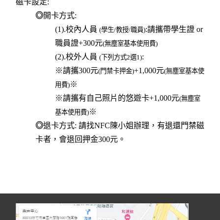
磁卡設定:
◎
開卡方式:
(1).校內人員
:
請攜
帶學生證 or
(學生/教授/職員)
職員證+300元
(無塵室基本使用費)
(2).校外人員
:
(下列方式2選1)
※請攜
300元
+1,000元
(門禁卡押金)
(無塵室基本使
※
用費)
※請攜
有自己照片的悠遊卡+1,000元
(無塵室
※
基本使用費)
◎
退卡方式: 請找NFC陳小姐辦理，有退還門禁磁
卡者，會退回押金300元。